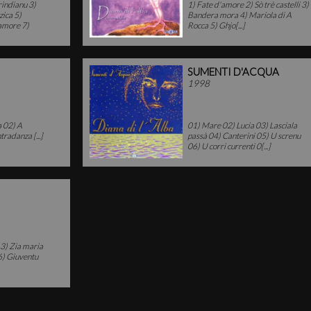
rindianu 3)
1) Fate d'amore 2) Sò trè castelli 3)
zica 5)
Bandera mora 4) Mariola di A
amore 7)
Rocca 5) Ghjo[...]
SUMENTI D'ACQUA
1998
na 02) A
01) Mare 02) Lucia 03) Lasciala
tradanza [...]
passà 04) Canterini 05) U screnu
06) U corri currenti 0[...]
3) Zia maria
6) Giuventu