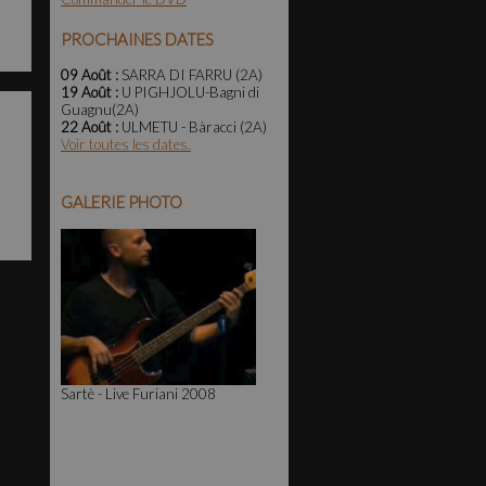
PROCHAINES DATES
09 Août :
SARRA DI FARRU (2A)
19 Août :
U PIGHJOLU-Bagni di
Guagnu(2A)
22 Août :
ULMETU - Bàracci (2A)
Voir toutes les dates.
GALERIE PHOTO
Sartè - Live Furiani 2008