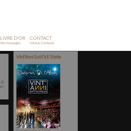
LIVRE D'OR
CONTACT
Vos messages
Infos & Contacts
Vint'Anni Sott'à E Stelle
 3)
ari
Commander le DVD