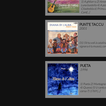
1) A ghitarra 2) Ame
Luna bastella 4) A piz
Citadedda 6) Primu 
Cant[...]
PUNT'E TACCU
2001
01) S'è tu voli à catali
signora è lu mussiù, con
PUETA
1996
1) Pueta 2) Muntagna 
4) Quassù 5) U cantu 
corsa 7) 1769 [...]