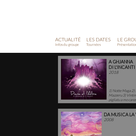
ACTUALITÉ
LES DATES
LE GRO
Infos du groupe
Tournées
Présentatio
A GHJANNA
DI L'INCANTI
2018
1) Notte Maga 2) 
Mazzeru 3) Vintim
pigliatu a mo canzo
DA MUSICA LA 
2008