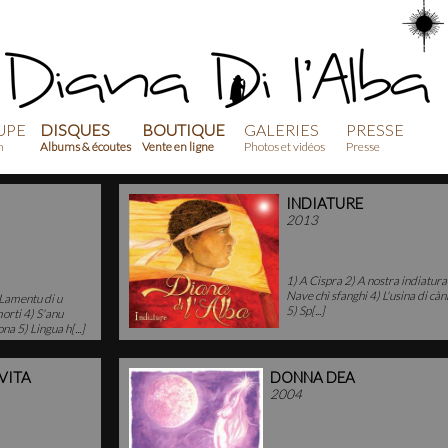
UPE
DISQUES
BOUTIQUE
GALERIES
PRESSE
n
Albums & écoutes
Vente en ligne
Photos et vidéos
Presse
INDIATURE
2013
1) A Cispra 2) A nostra indiatura
Nave chì sfanghi 4) L'usina di càn
Lamentu di u
5) Sp[...]
orti 4) S'anu
na 5) Lingua h[...]
VITA
DONNA DEA
2004